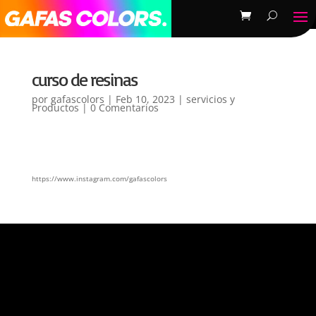
curso de resinas
por
gafascolors
|
Feb 10, 2023
|
servicios y
Productos
|
0 Comentarios
https://www.instagram.com/gafascolors