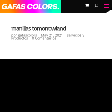
manillas tomorrowland
por
gafascolors
|
May 21, 2021
|
servicios y
Productos
|
0 Comentarios