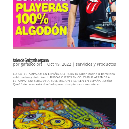
taller de Serigrafía espana
por
gafascolors
|
Oct 19, 2022
|
servicios y Productos
CURSO ESTAMPADOS EN ESPAÑA & SERIGRAFIA Taller Madrid & Barcelona
sublimacion y vinilo textil. BUSCAS CURSOS EN COLOMBIA? APRENDE A
ESTAMPAR EN: SERIGRAFIA, SUBLIMACION Y SCREEN EN ESPAÑA! ¿Sabías
Que? Este curso está diseñado para principiantes, que quieren...