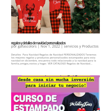
regalos y detalles de navidad personalizados
por
gafascolors
|
Nov 1, 2022
|
servicios y Productos
Detalles Para Navidad Regalos de Navidad PERSONALIZADOS Tenemos
los mejores regalos y productos personalizados estampados para esta
navidad en diciembre, encuentra todo relacionado a la navidad para la
familia,amigos,novios y hogar. VER CATALOGO Regalos de Navidad...