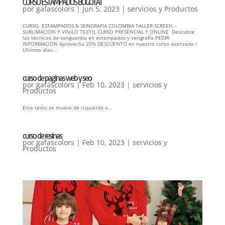
CURSO ESTAMPADOS BOGOTA1
por
gafascolors
|
Jun 5, 2023
|
servicios y Productos
CURSO ESTAMPADOS & SERIGRAFIA COLOMBIA TALLER SCREEN –
SUBLIMACION Y VINILO TEXTIL CURSO PRESENCIAL Y ONLINE Descubre
las técnicas de vanguardia en estampados y serigrafía PEDIR
INFORMACION Aprovecha 20% DESCUENTO en nuestro curso avanzado /
Ultimos dias...
curso de paginas web y seo
por
gafascolors
|
Feb 10, 2023
|
servicios y
Productos
Este texto se mueve de izquierda a...
curso de resinas
por
gafascolors
|
Feb 10, 2023
|
servicios y
Productos