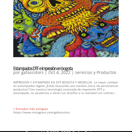
Estampados DTF e impresión en bogota
por
gafascolors
|
Oct 4, 2022
|
servicios y Productos
IMPRESION Y ESTAMPADO EN DTF BOGOTA Y MEDELLIN La mejor calidad
en estampados digital ¿Estás buscando una manera única de personalizar
productos? Con nuestra tecnología avanzada de impresión DTF y
estampado, te ayudamos a llevar tus diseños a la realidad con colores...
« Entradas más antiguas
https://www.instagram.com/gafascolors