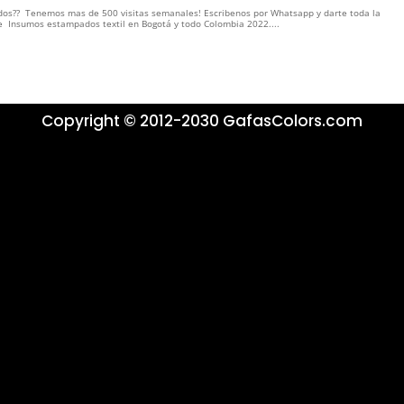
os?? Tenemos mas de 500 visitas semanales! Escribenos por Whatsapp y darte toda la
Insumos estampados textil en Bogotá y todo Colombia 2022....
Copyright © 2012-2030 GafasColors.com