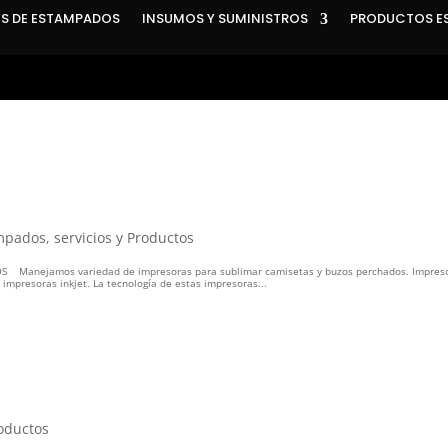
S DE ESTAMPADOS
INSUMOS Y SUMINISTROS
PRODUCTOS E
mpados
,
servicios y Productos
 Manejamos variedad de impresoras para sublimar camisetas y buzos perchados. Impres
impresoras inkjet. La tecnología de estas impresoras...
roductos