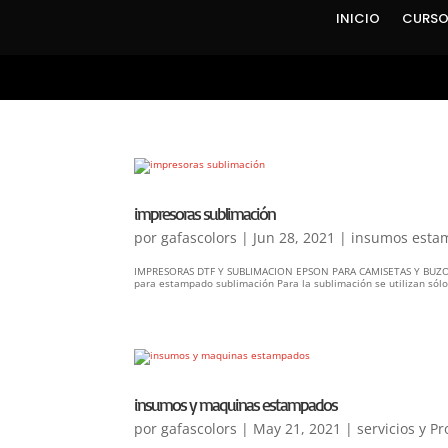
INICIO
CURSO
impresoras sublimación
por
gafascolors
|
Jun 28, 2021
|
insumos esta
IMPRESORAS DTF Y SUBLIMACION EPSON PARA CAMISETAS Y BUZOS
para estampado sublimación Para la sublimación se utilizan sólo 
insumos y maquinas estampados
por
gafascolors
|
May 21, 2021
|
servicios y P