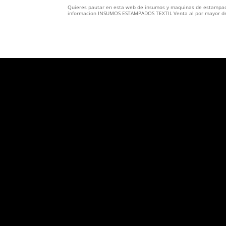
Quieres pautar en esta web de insumos y maquinas de estampad
informacion INSUMOS ESTAMPADOS TEXTIL Venta al por mayor de 