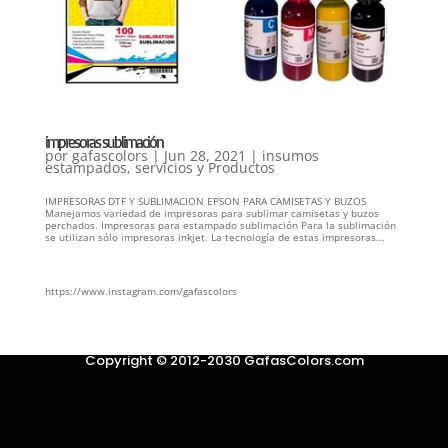
impresoras sublimación
por
gafascolors
|
Jun 28, 2021
|
insumos
estampados
,
servicios y Productos
IMPRESORAS DTF Y SUBLIMACION EPSON PARA CAMISETAS Y BUZOS
Manejamos variedad de impresoras para sublimar camisetas y buzos
perchados. Impresoras para estampado sublimación Para la sublimación
se utilizan sólo impresoras inkjet. La tecnología de estas impresoras...
https://www.instagram.com/gafascolors
Copyright © 2012-2030 GafasColors.com