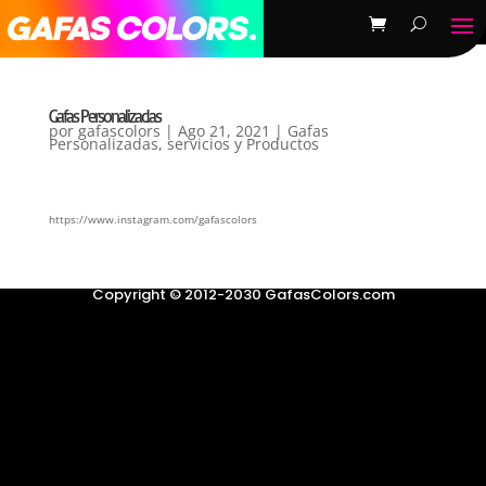
Gafas Personalizadas
por
gafascolors
|
Ago 21, 2021
|
Gafas
Personalizadas
,
servicios y Productos
https://www.instagram.com/gafascolors
Copyright © 2012-2030 GafasColors.com