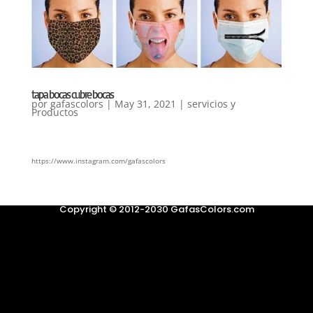
tapa bocas cubre bocas
por
gafascolors
|
May 31, 2021
|
servicios y
Productos
https://www.instagram.com/gafascolors
Copyright © 2012-2030 GafasColors.com